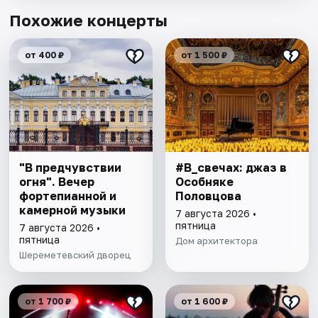
Похожие концерты
от 400 ₽
от 1 500 ₽
"В предчувствии
#В_свечах: джаз в
огня". Вечер
Особняке
фортепианной и
Половцова
камерной музыки
7 августа 2026 •
пятница
7 августа 2026 •
пятница
Дом архитектора
Шереметевский дворец
от 1 700 ₽
от 1 600 ₽