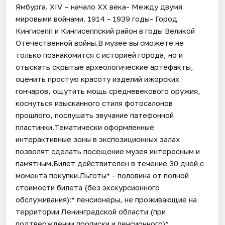
Ямбурга. XIV – начало XX века- Между двумя
мировыми войнами. 1914 - 1939 годы- Город
Кингисепп и Кингисеппский район в годы Великой
Отечественной войны.В музее вы сможете не
только познакомится с историей города, но и
отыскать скрытые археологические артефакты,
оценить простую красоту изделий ижорских
гончаров, ощутить мощь средневекового оружия,
коснуться изысканного стиля фотосалонов
прошлого, послушать звучание патефонной
пластинки.Тематически оформленные
интерактивные зоны в экспозиционных залах
позволят сделать посещение музея интересным и
памятным.Билет действителен в течение 30 дней с
момента покупки.Льготы* - половина от полной
стоимости билета (без экскурсионного
обслуживания):* пенсионеры, не проживающие на
территории Ленинградской области (при
подтверждении прописки и пенсионного)*