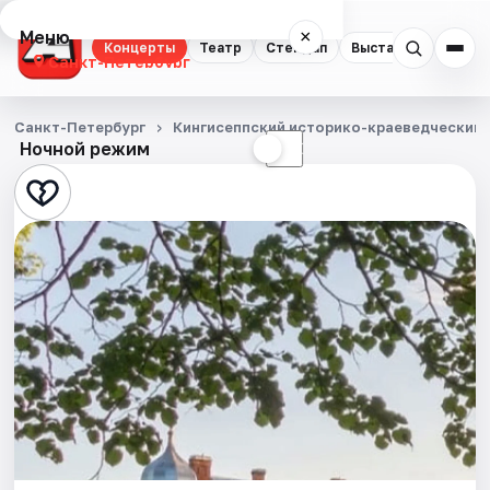
Меню
×
Концерты
Театр
Стендап
Выставки
Квест
Санкт-Петербург
Концерты
Санкт-Петербург
Кингисеппский историко-краеведческий 
Ночной режим
☀
☾
Театр
Стендап
Выставки
Квесты
Экскурсии
Спорт
События