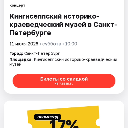
Концерт
Кингисеппский историко-
Города
краеведческий музей в Санкт-
Площадки
Петербурге
Артисты
11 июля 2026
• суббота • 10:00
Город:
Санкт-Петербург
Рейтинги
Площадка:
Кингисеппский историко-краеведческий
музей
Билеты со скидкой
на Kassir.ru
ПРОМОКОД
17%