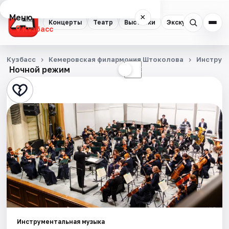
Меню
×
Концерты
Театр
Выставки
Экскурсии
Кузбасс
Концерты
Кузбасс
Кемеровская филармония Штоколова
Инструм
Ночной режим
☀
☾
Театр
Выставки
Экскурсии
События
Города
Площадки
Инструментальная музыка