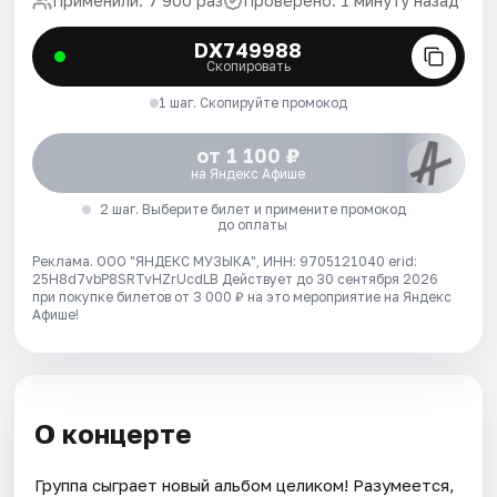
Применили: 7 900 раз
Проверено: 1 минуту назад
DX749988
Скопировать
1 шаг. Скопируйте промокод
от 1 100 ₽
на Яндекс Афише
2 шаг. Выберите билет и примените промокод
до оплаты
Реклама. ООО "ЯНДЕКС МУЗЫКА", ИНН: 9705121040 erid:
25H8d7vbP8SRTvHZrUcdLB
Действует до 30 сентября 2026
при покупке билетов от 3 000 ₽ на это мероприятие на Яндекс
Афише!
О концерте
Группа сыграет новый альбом целиком! Разумеется,