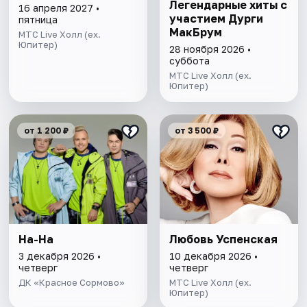
Легендарные хиты с
16 апреля 2027 •
участием Дурги
пятница
МакБрум
МТС Live Холл (ex.
Юпитер)
28 ноября 2026 •
суббота
МТС Live Холл (ex.
Юпитер)
от 1 200 ₽
от 3 500 ₽
На-На
Любовь Успенская
3 декабря 2026 •
10 декабря 2026 •
четверг
четверг
ДК «Красное Сормово»
МТС Live Холл (ex.
Юпитер)