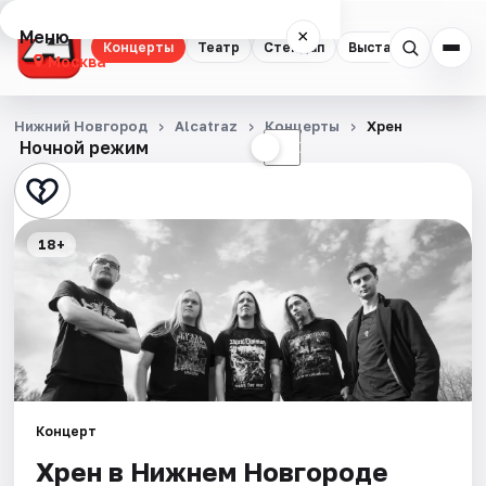
Меню
×
Концерты
Театр
Стендап
Выставки
Квест
Москва
Концерты
Нижний Новгород
Alcatraz
Концерты
Хрен
Ночной режим
☀
☾
Театр
Стендап
18+
Выставки
Квесты
Экскурсии
Спорт
Концерт
События
Хрен в Нижнем Новгороде