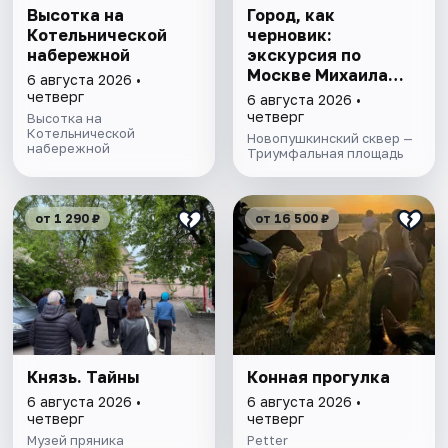
Высотка на
Город, как
Котельнической
черновик:
набережной
экскурсия по
Москве Михаила
6 августа 2026 •
Булгакова
четверг
6 августа 2026 •
четверг
Высотка на
Котельнической
Новопушкинский сквер —
набережной
Триумфальная площадь
от 1 290 ₽
от 16 500 ₽
Князь. Тайны
Конная прогулка
6 августа 2026 •
6 августа 2026 •
четверг
четверг
Музей пряника
Petter