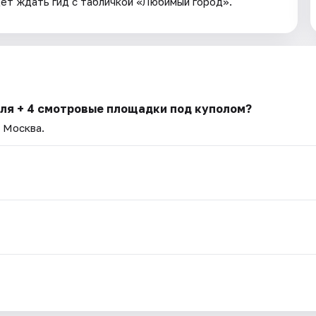
дет ждать гид с табличкой «Любимый город».
ля + 4 смотровые площадки под куполом?
— Москва.