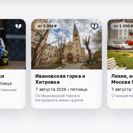
от 1 334 ₽
от 1 200 ₽
ки
Ивановская горка и
Лихие, н
Хитровка
Москва 
ятница
7 августа 2026 • пятница
7 августа 
ственная
По Ивановской горке и
Станция м
Хитровке в мини-группе