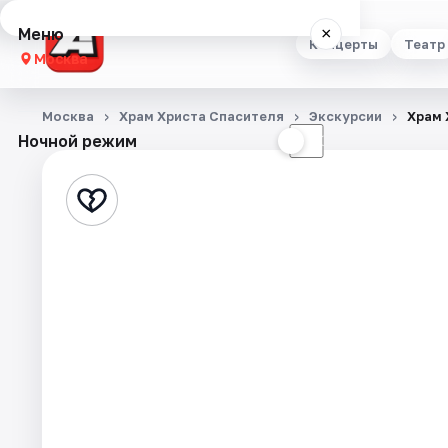
Меню
×
Концерты
Театр
Москва
Концерты
Москва
Храм Христа Спасителя
Экскурсии
Храм 
Ночной режим
☀
☾
Театр
Стендап
Выставки
Квесты
Экскурсии
Спорт
События