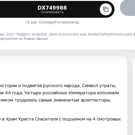
DX749988
Скопировать
1 шаг. Скопируйте промокод
ма. ООО "ЯНДЕКС МУЗЫКА", ИНН: 9705121040 erid: 25H8d7vbP8SRTvHZrUcdLB
ероприятие на Яндекс Афише!
стории и подвигов русского народа. Символ утраты,
ли 44 года. Четыре российских Императора исполняли
бликом трудились самые знаменитые архитекторы,
 в Храм Христа Спасителя с подъемом на 4 смотровых