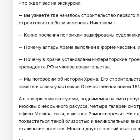
Что ждет вас на экскурсии:
— Вы узнаете где началось строительство первого Х
строительства были изменены Николаем I.
— Какие послания потомкам зашифрованы художниками
— Почему алтарь Храма выполнен в форме часовни, и
— Почему в Храме установлены императорские троны
президента РФ и членов правительства.
— Мы поговорим об истории Храма. Его строительст
памяти и славы участников Отечественной войны 181
А в завершении экскурсии, поднимемся на смотрову
Москвы с необычного ракурса. Четыре галереи смо
офисы Москва-сити, и уютное Замоскворечье. Ни о
похвастаться такой близостью и великолепными вид
сталинские высотки: Москва двух столетий «как на 