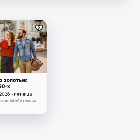
о золотые:
90-х
2026 • пятница
етро «Арбатская»