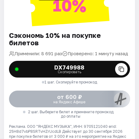
10%
Сэкономь 10% на покупке
билетов
Применили: 8 691 раз
Проверено: 1 минуту назад
DX749988
Скопировать
1 шаг. Скопируйте промокод
от 600 ₽
на Яндекс Афише
2 шаг. Выберите билет и примените промокод
до оплаты
Реклама. ООО "ЯНДЕКС МУЗЫКА", ИНН: 9705121040 erid:
25H8d7vbP8SRTvHZrUcdLB
Действует до 30 сентября 2026
при покупке билетов от 3 000 ₽ на это мероприятие на Яндекс