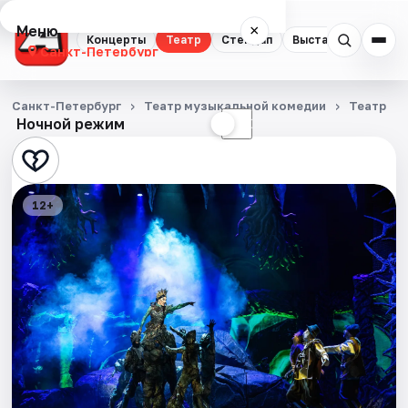
Меню
×
Концерты
Театр
Стендап
Выставки
Квест
Санкт-Петербург
Концерты
Санкт-Петербург
Театр музыкальной комедии
Театр
Ночной режим
☀
☾
Театр
Стендап
12+
Выставки
Квесты
Экскурсии
Спорт
События