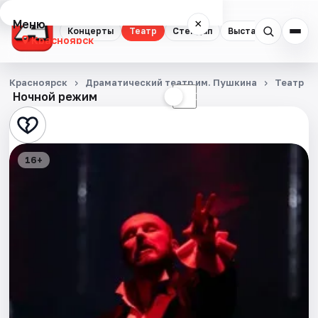
Меню
×
Концерты
Театр
Стендап
Выставки
Квест
Красноярск
Концерты
Красноярск
Драматический театр им. Пушкина
Театр
Ночной режим
☀
☾
Театр
Стендап
16+
Выставки
Квесты
Экскурсии
Спорт
События