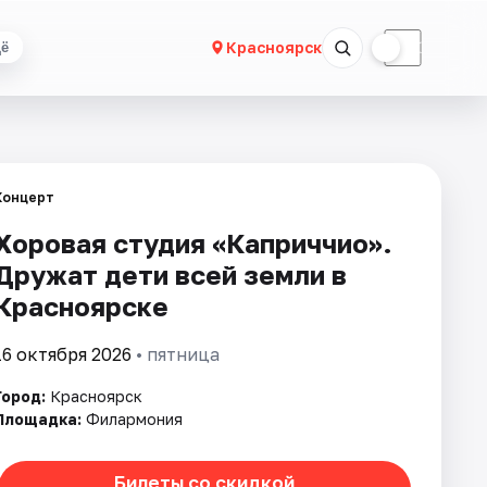
☀
☾
Красноярск
ё
Концерт
Хоровая студия «Каприччио».
Дружат дети всей земли в
Красноярске
16 октября 2026
• пятница
Город:
Красноярск
Площадка:
Филармония
Билеты со скидкой