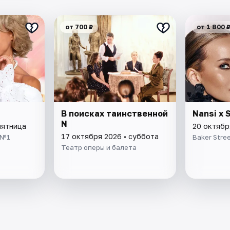
от 700 ₽
от 1 800 
В поисках таинственной
Nansi x 
N
пятница
20 октябр
17 октября 2026 • суббота
 №1
Baker Stre
Театр оперы и балета