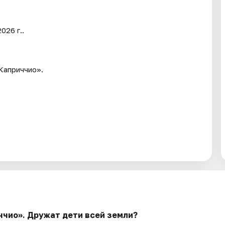
026 г..
Каприччио».
ччио». Дружат дети всей земли?