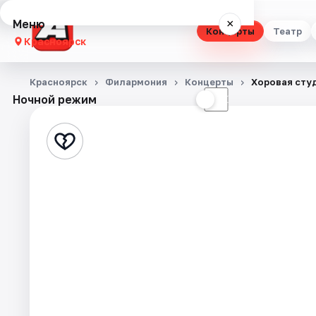
Меню
×
Концерты
Театр
Красноярск
Концерты
Красноярск
Филармония
Концерты
Хоровая студ
Ночной режим
☀
☾
Театр
Стендап
Выставки
Квесты
Экскурсии
Спорт
События