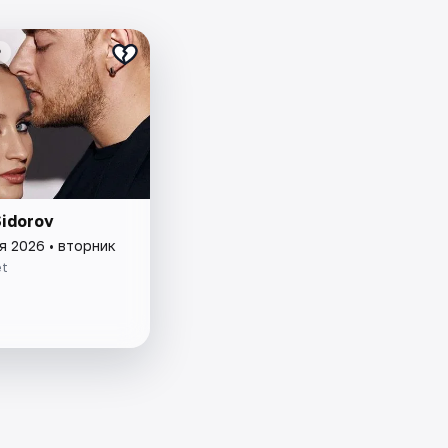
₽
Sidorov
я 2026 • вторник
et