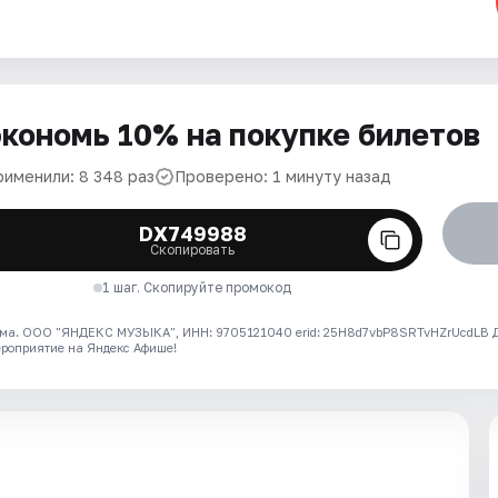
кономь 10% на покупке билетов
рименили: 8 348 раз
Проверено: 1 минуту назад
DX749988
Скопировать
1 шаг. Скопируйте промокод
ма. ООО "ЯНДЕКС МУЗЫКА", ИНН: 9705121040 erid: 25H8d7vbP8SRTvHZrUcdLB
ероприятие на Яндекс Афише!