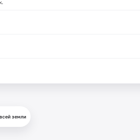
к.
всей земли