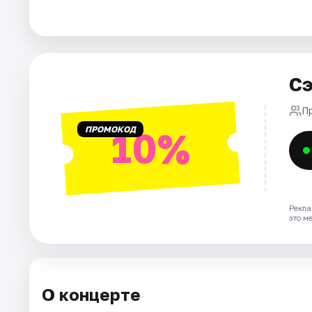
Города
Площадки
Сэ
Артисты
П
ПРОМОКОД
10%
Рейтинги
Рекла
это м
О концерте