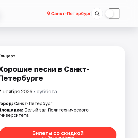
☀
☾
Санкт-Петербург
Концерт
Хорошие песни в Санкт-
Петербурге
7 ноября 2026
• суббота
Город:
Санкт-Петербург
Площадка:
Белый зал Политехнического
университета
Билеты со скидкой
на Яндекс Афише