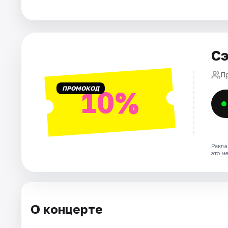
Города
Площадки
Сэ
Артисты
П
ПРОМОКОД
10%
Рейтинги
Рекла
это м
О концерте