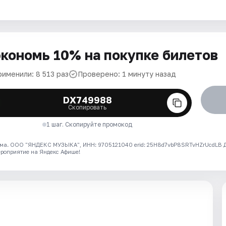
кономь 10% на покупке билетов
рименили: 8 513 раз
Проверено: 1 минуту назад
DX749988
Скопировать
1 шаг. Скопируйте промокод
ма. ООО "ЯНДЕКС МУЗЫКА", ИНН: 9705121040 erid: 25H8d7vbP8SRTvHZrUcdLB
ероприятие на Яндекс Афише!