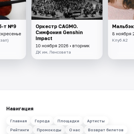
б-т №9
Оркестр CAGMO.
Мальбэк
Симфония Genshin
оскресенье
8 ноября 
Impact
зал)
Клуб A2
10 ноября 2026 • вторник
ДК им. Ленсовета
Навигация
Главная
Города
Площадки
Артисты
Рейтинги
Промокоды
О нас
Возврат билетов