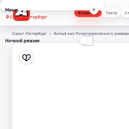
Меню
×
Концерты
Театр
С
Санкт-Петербург
Концерты
Санкт-Петербург
Белый зал Политехнического универ
Ночной режим
☀
☾
Театр
Стендап
Выставки
Квесты
Экскурсии
Спорт
События