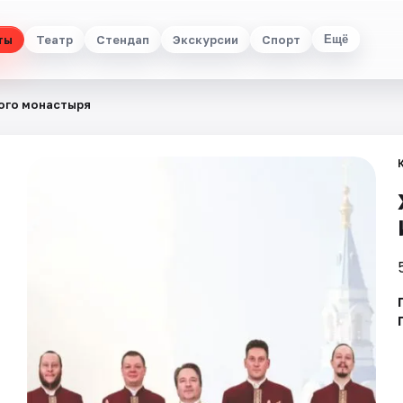
ты
Театр
Стендап
Экскурсии
Спорт
Ещё
ого монастыря