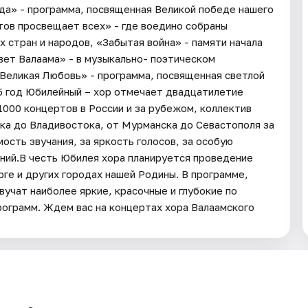
да» - программа, посвященная Великой победе нашего
тов просвещает всех» - где воедино собраны
 стран и народов, «Забытая война» - памяти начала
вет Валаама» - в музыкально- поэтическом
«Великая Любовь» - программа, посвященная светлой
5 год Юбилейный – хор отмечает двадцатилетие
1000 концертов в России и за рубежом, коллектив
ска до Владивостока, от Мурманска до Севастополя за
сть звучания, за яркость голосов, за особую
ений.В честь Юбилея хора планируется проведение
ге и других городах нашей Родины. В программе,
учат наиболее яркие, красочные и глубокие по
ограмм. Ждем вас на концертах хора Валаамского