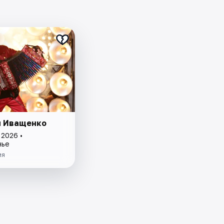
 Иващенко
 2026 •
нье
ия