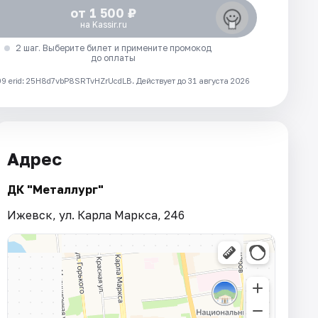
от 1 500 ₽
на Kassir.ru
2 шаг. Выберите билет и примените промокод
до оплаты
 erid: 25H8d7vbP8SRTvHZrUcdLB.
Действует до 31 августа 2026
Адрес
ДК "Металлург"
Ижевск, ул. Карла Маркса, 246