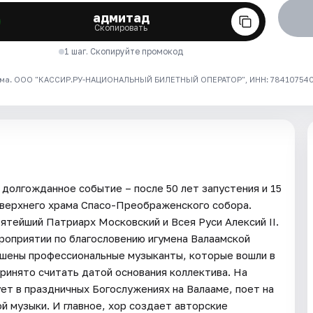
адмитад
Скопировать
1 шаг. Скопируйте промокод
ма. ООО "КАССИР.РУ-НАЦИОНАЛЬНЫЙ БИЛЕТНЫЙ ОПЕРАТОР", ИНН: 7841075409
 долгожданное событие – после 50 лет запустения и 15
 верхнего храма Спасо-Преображенского собора.
тейший Патриарх Московский и Всея Руси Алексий II.
роприятии по благословению игумена Валаамской
ашены профессиональные музыканты, которые вошли в
принято считать датой основания коллектива. На
т в праздничных Богослужениях на Валааме, поет на
й музыки. И главное, хор создает авторские