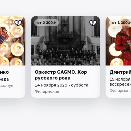
от 2 300 ₽
от 1 300 ₽
нко
Оркестр CAGMO. Хор
Дмитрий
русского рока
реда
15 ноября
воскресе
14 ноября 2026 • суббота
Сарапул
Филармон
Филармония