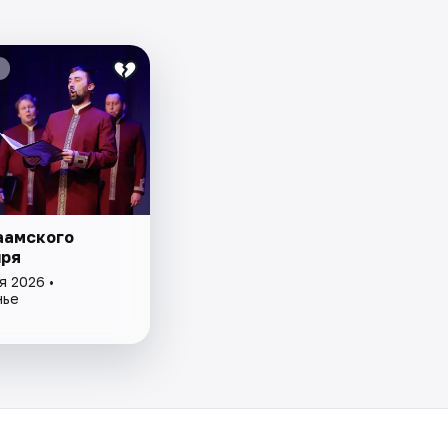
аамского
ря
я 2026 •
нье