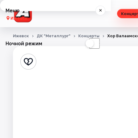
Меню
×
Концер
Ижевск
Концерты
Ижевск
ДК "Металлург"
Концерты
Хор Валаамск
Ночной режим
☀
☾
Театр
Стендап
Экскурсии
Спорт
События
Города