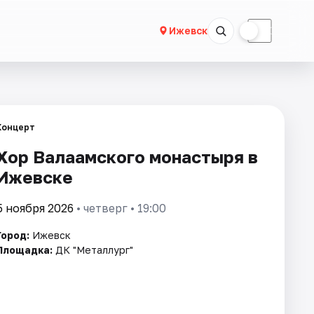
☀
☾
Ижевск
Концерт
Хор Валаамского монастыря в
Ижевске
5 ноября 2026
• четверг • 19:00
Город:
Ижевск
Площадка:
ДК "Металлург"