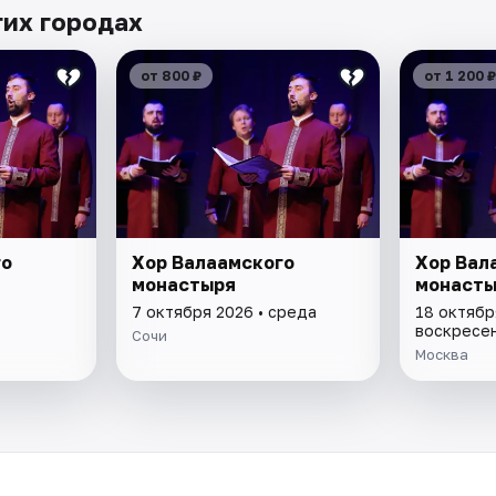
гих городах
от 800 ₽
от 1 200 ₽
го
Хор Валаамского
Хор Вал
монастыря
монасты
7 октября 2026 • среда
18 октябр
воскресе
Сочи
Москва