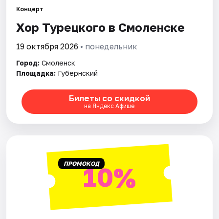
Города
Концерт
Хор Турецкого в Смоленске
Площадки
19 октября 2026
• понедельник
Артисты
Город:
Смоленск
Рейтинги
Площадка:
Губернский
Билеты со скидкой
на Яндекс Афише
ПРОМОКОД
10%