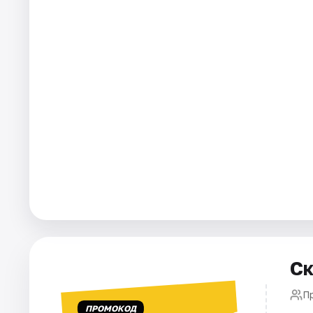
Города
Площадки
Артисты
Рейтинги
Ск
П
ПРОМОКОД