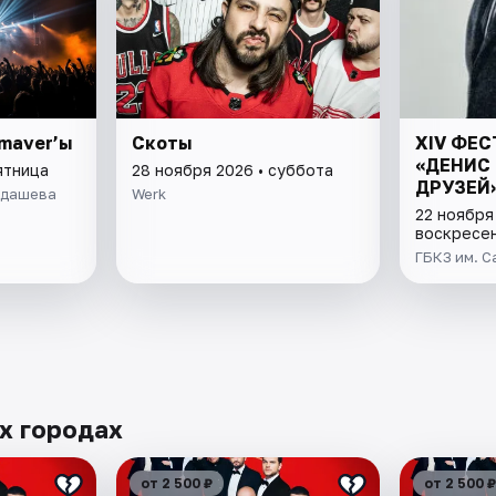
imaver’ы
Скоты
XIV ФЕ
«ДЕНИС
ятница
28 ноября 2026 • суббота
ДРУЗЕЙ
йдашева
Werk
22 ноября
воскресе
ГБКЗ им. 
их городах
от 2 500 ₽
от 2 500 ₽