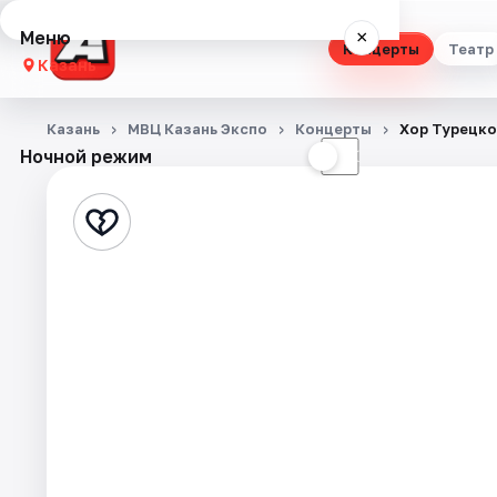
Меню
×
Концерты
Театр
Казань
Концерты
Казань
МВЦ Казань Экспо
Концерты
Хор Турецког
Ночной режим
☀
☾
Театр
Стендап
Выставки
Квесты
Экскурсии
Спорт
События