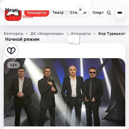
Меню
×
Концерты
Театр
Стендап
Спорт
Белгород
Концерты
Белгород
ДК «Энергомаш»
Концерты
Хор Турецкого
Ночной режим
☀
☾
Театр
Стендап
12+
Спорт
События
Города
Площадки