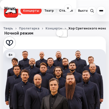
Меню
×
Концерты
Театр
Стендап
Выставки
Квест
Тверь
Концерты
Тверь
Пролетарка
Концерты
Хор Сретенского монас
Ночной режим
☀
☾
Театр
Стендап
6+
Выставки
Квесты
Экскурсии
Спорт
События