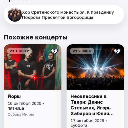
Хор Сретенского монастыря. К празднику
Покрова Пресвятой Богородицы
Похожие концерты
от 1 600 ₽
от 2 000 ₽
Йорш
Неоклассика в
Твери: Денис
16 октября 2026 •
Стельмах, Игорь
пятница
Хабаров и Юлия
Собака Милле
Коцкая
17 октября 2026 •
суббота