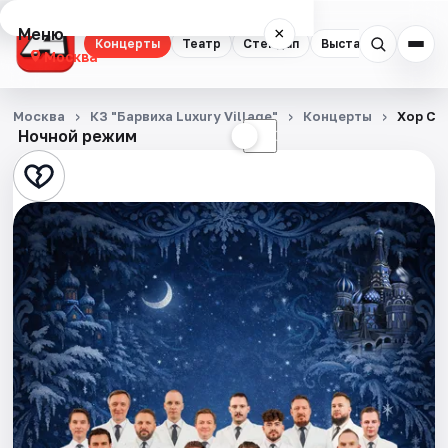
Меню
×
Концерты
Театр
Стендап
Выставки
Квест
Москва
Концерты
Москва
КЗ "Барвиха Luxury Village"
Концерты
Хор Ср
Ночной режим
☀
☾
Театр
Стендап
Выставки
Квесты
Экскурсии
Спорт
События