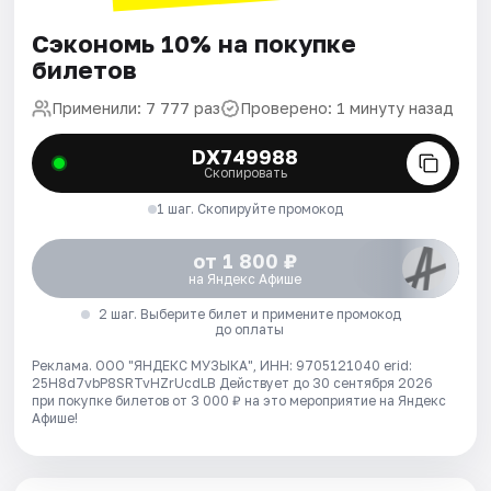
Сэкономь 10% на покупке
билетов
Применили: 7 777 раз
Проверено: 1 минуту назад
DX749988
Скопировать
1 шаг. Скопируйте промокод
от 1 800 ₽
на Яндекс Афише
2 шаг. Выберите билет и примените промокод
до оплаты
Реклама. ООО "ЯНДЕКС МУЗЫКА", ИНН: 9705121040 erid:
25H8d7vbP8SRTvHZrUcdLB
Действует до 30 сентября 2026
при покупке билетов от 3 000 ₽ на это мероприятие на Яндекс
Афише!