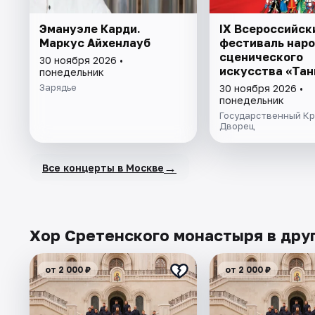
Эмануэле Карди.
IX Всероссийск
Маркус Айхенлауб
фестиваль наро
сценического
30 ноября 2026 •
искусства «Тан
понедельник
пой, моя Россия
Зарядье
30 ноября 2026 •
понедельник
Государственный К
Дворец
→
Все концерты в Москве
Хор Сретенского монастыря в дру
от 2 000 ₽
от 2 000 ₽