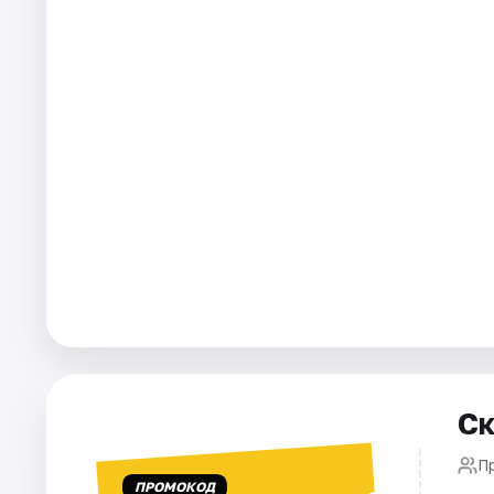
Города
Площадки
Артисты
Рейтинги
Ск
П
ПРОМОКОД