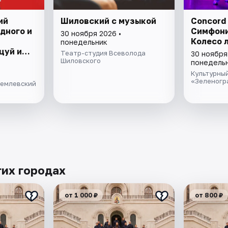
ий
Шиловский с музыкой
Concord 
дного и
Симфони
30 ноября 2026 •
Колесо 
понедельник
цуй и
Театр-студия Всеволода
30 ноября
!»
Шиловского
понедель
Культурны
«Зеленогр
ремлевский
гих городах
от 1 000 ₽
от 800 ₽