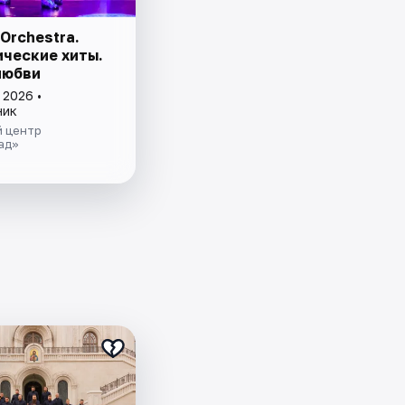
Orchestra.
ческие хиты.
любви
 2026 •
ник
й центр
ад»