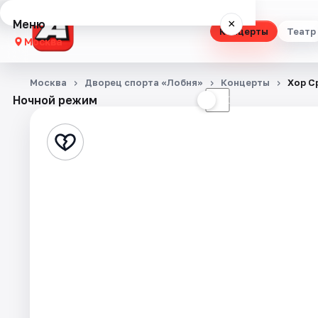
Меню
×
Концерты
Театр
Москва
Концерты
Москва
Дворец спорта «Лобня»
Концерты
Хор С
Ночной режим
☀
☾
Театр
Стендап
Выставки
Квесты
Экскурсии
Спорт
События