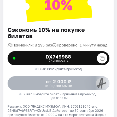
10%
Сэкономь 10% на покупке
билетов
Применили: 8 195 раз
Проверено: 1 минуту назад
DX749988
Скопировать
1 шаг. Скопируйте промокод
от 2 000 ₽
на Яндекс Афише
2 шаг. Выберите билет и примените промокод
до оплаты
Реклама. ООО "ЯНДЕКС МУЗЫКА", ИНН: 9705121040 erid:
25H8d7vbP8SRTvHZrUcdLB
Действует до 30 сентября 2026
при покупке билетов от 3 000 ₽ на это мероприятие на Яндекс