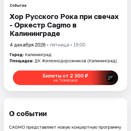
Города
Событие
Хор Русского Рока при свечах
Площадки
- Оркестр Cagmo в
Артисты
Калининграде
Рейтинги
4 декабря 2026
• пятница • 19:00
Город:
Калининград
Площадка:
ДК Железнодорожников (Калининград)
Билеты от 2 300 ₽
на Ticketland
О событии
CAGMO представляет новую концертную программу