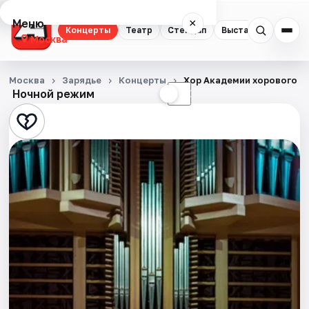
Меню
×
Концерты
Театр
Стендап
Выставки
Квест
Москва
Концерты
Москва
Зарядье
Концерты
Хор Академии хорового ис
Ночной режим
☀
☾
Театр
Стендап
Выставки
Квесты
Экскурсии
Спорт
События