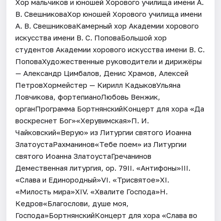
Хор мальчиков и юношей Хорового училища имени А.
В. СвешниковаХор юношей Хорового училища имени
А. В. СвешниковаКамерный хор Академии хорового
искусства имени В. С. ПоповаБольшой хор
студентов Академии хорового искусства имени В. С.
ПоповаХудожественные руководители и дирижёры
— Александр Цимбалов, Денис Храмов, Алексей
ПетровХормейстер — Кирилл КадыковУльяна
Ловчикова, фортепианоЛюбовь Венжик,
органПрограмма БортнянскийКонцерт для хора «Да
воскреснет Бог»«Херувимская»П. И.
Чайковский«Верую» из Литургии святого Иоанна
ЗлатоустаРахманинов«Тебе поем» из Литургии
святого Иоанна ЗлатоустаГречанинов
Демественная литургия, op. 79II. «Антифоны»III.
«Слава и Единородный»VI. «Трисвятое»XI.
«Милость мира»XIV. «Хвалите Господа»Н.
Кедров«Благослови, душе моя,
Господа»БортнянскийКонцерт для хора «Слава во