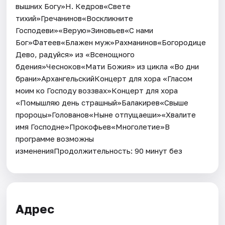
вышних Богу»Н. Кедров«Свете
тихий»Гречанинов«Воскликните
Господеви»«Верую»Зиновьев«С нами
Бог»Фатеев«Блажен муж»Рахманинов«Богородице
Дево, радуйся» из «Всенощного
бдения»Чесноков«Мати Божия» из цикла «Во дни
брани»АрхангельскийКонцерт для хора «Гласом
моим ко Господу воззвах»Концерт для хора
«Помышляю день страшный»Балакирев«Свыше
пророцы»Голованов«Ныне отпущаеши»«Хвалите
имя Господне»Прокофьев«Многолетие»В
программе возможны
измененияПродолжительность: 90 минут без
Адрес