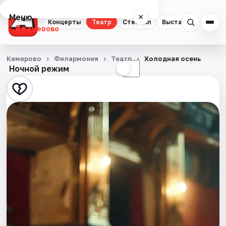
Меню
×
Концерты
Театр
Стендап
Выставки
Квест
Кемерово
Концерты
Кемерово
Филармония
Театр
Холодная осень
Ночной режим
☀
☾
Театр
Стендап
Выставки
Квесты
Экскурсии
События