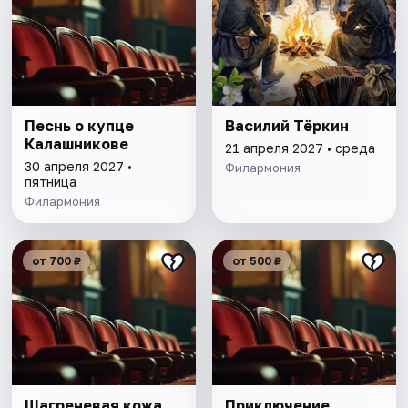
Песнь о купце
Василий Тёркин
Калашникове
21 апреля 2027 • среда
30 апреля 2027 •
Филармония
пятница
Филармония
от 700 ₽
от 500 ₽
Шагреневая кожа
Приключение