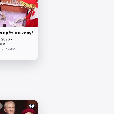
о идёт в школу!
 2026 •
нье
Пиноккио