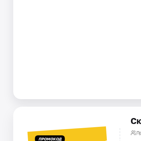
Города
Площадки
Артисты
Рейтинги
Ск
П
ПРОМОКОД