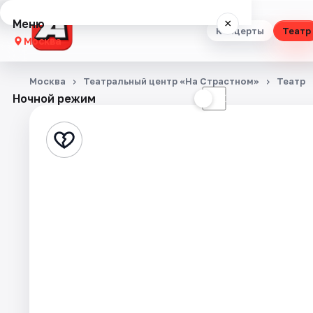
Меню
×
Концерты
Театр
Москва
Концерты
Москва
Театральный центр «На Страстном»
Театр
Ночной режим
☀
☾
Театр
Стендап
Выставки
Квесты
Экскурсии
Спорт
События