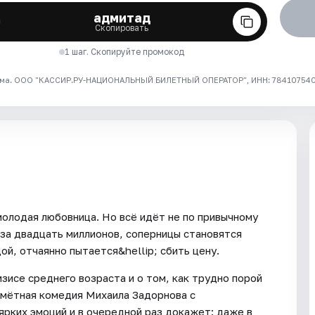
адмитад
Скопировать
1 шаг. Скопируйте промокод
ма. ООО "КАССИР.РУ-НАЦИОНАЛЬНЫЙ БИЛЕТНЫЙ ОПЕРАТОР", ИНН: 7841075409
молодая любовница. Но всё идёт не по привычному
 за двадцать миллионов, соперницы становятся
дой, отчаянно пытается&hellip; сбить цену.
изисе среднего возраста и о том, как трудно порой
ромётная комедия Михаила Задорнова с
рких эмоций и в очередной раз докажет: даже в