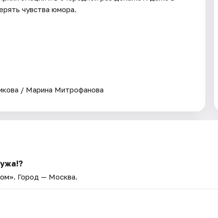
ерять чувства юмора.
никова / Марина Митрофанова
мужа!?
ном»
. Город — Москва.