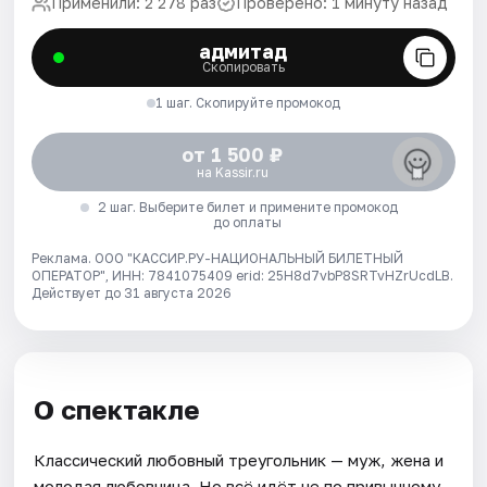
Применили: 2 278 раз
Проверено: 1 минуту назад
адмитад
Скопировать
1 шаг. Скопируйте промокод
от 1 500 ₽
на Kassir.ru
2 шаг. Выберите билет и примените промокод
до оплаты
Реклама. ООО "КАССИР.РУ-НАЦИОНАЛЬНЫЙ БИЛЕТНЫЙ
ОПЕРАТОР", ИНН: 7841075409 erid: 25H8d7vbP8SRTvHZrUcdLB.
Действует до 31 августа 2026
О спектакле
Классический любовный треугольник — муж, жена и
молодая любовница. Но всё идёт не по привычному