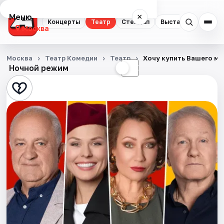
Меню
×
Концерты
Театр
Стендап
Выставки
Квест
Москва
Концерты
Москва
Театр Комедии
Театр
Хочу купить Вашего му
Ночной режим
☀
☾
Театр
Стендап
Выставки
Квесты
Экскурсии
Спорт
События