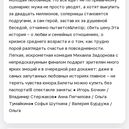
сценарию: мужа не просто уводят, а хотят выкупить
за двадцать миллионов, соперницы становятся
подругами, а сам герой, застав их за душевной
беседой, отчаянно пытается&hellip; сбить цену.Эта
история – о любви и семейных отношениях, о
кризисе среднего возраста и о том, как трудно
порой разглядеть счастье в повседневности.
Лёгкая, искромётная комедия Михаила Задорнова с
непредсказуемым финалом подарит зрителям много
ярких эмоций и в очередной раз докажет: даже в
самых запутанных любовных историях главное – не
терять чувства юмора.Билеты можно купить без
паспорта!В спектакле заняты: ● Игорь Бочкин /
Владимир Стержаков● Анна Легчилова / Ольга
Тумайкина● Софья Шуткина / Валерия Бурдужа /
Ольга