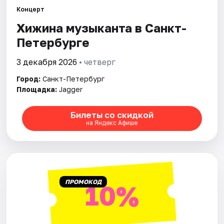
Концерт
Хижина музыканта в Санкт-
Города
Петербурге
Площадки
3 декабря 2026
• четверг
Артисты
Город:
Санкт-Петербург
Площадка:
Jagger
Рейтинги
Билеты со скидкой
на Яндекс Афише
ПРОМОКОД
10%