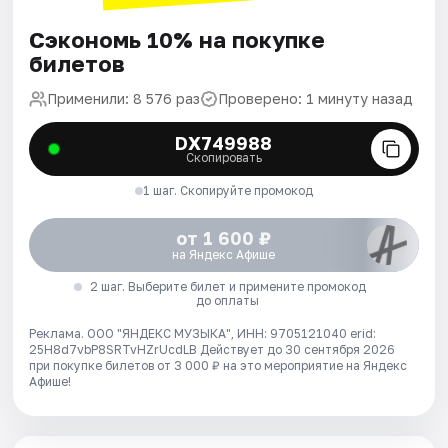
Сэкономь 10% на покупке
билетов
Применили: 8 576 раз
Проверено: 1 минуту назад
DX749988
Скопировать
1 шаг. Скопируйте промокод
от 1 600 ₽
на Яндекс Афише
2 шаг. Выберите билет и примените промокод
до оплаты
Реклама. ООО "ЯНДЕКС МУЗЫКА", ИНН: 9705121040 erid:
25H8d7vbP8SRTvHZrUcdLB
Действует до 30 сентября 2026
при покупке билетов от 3 000 ₽ на это мероприятие на Яндекс
Афише!