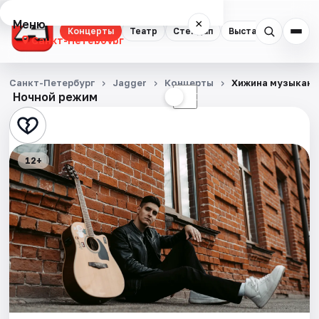
Меню
×
Концерты
Театр
Стендап
Выставки
Квест
Санкт-Петербург
Концерты
Санкт-Петербург
Jagger
Концерты
Хижина музыкант
Ночной режим
☀
☾
Театр
Стендап
12+
Выставки
Квесты
Экскурсии
Спорт
События