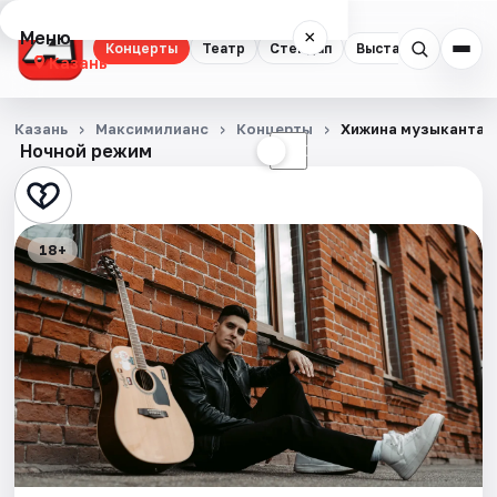
Меню
×
Концерты
Театр
Стендап
Выставки
Квест
Казань
Концерты
Казань
Максимилианс
Концерты
Хижина музыканта
Ночной режим
☀
☾
Театр
Стендап
18+
Выставки
Квесты
Экскурсии
Спорт
События