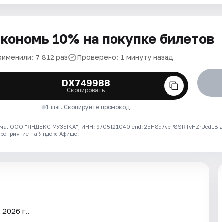
кономь 10% на покупке билетов
рименили: 7 812 раз
Проверено: 1 минуту назад
DX749988
Скопировать
1 шаг. Скопируйте промокод
ма. ООО "ЯНДЕКС МУЗЫКА", ИНН: 9705121040 erid: 25H8d7vbP8SRTvHZrUcdLB
ероприятие на Яндекс Афише!
2026 г..