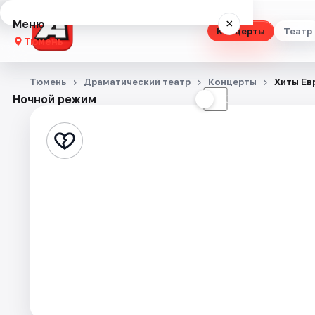
Меню
×
Концерты
Театр
Тюмень
Концерты
Тюмень
Драматический театр
Концерты
Хиты Ев
Ночной режим
☀
☾
Театр
Стендап
Выставки
Квесты
Экскурсии
Спорт
События