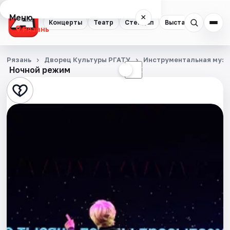
Меню
×
Концерты
Театр
Стендап
Выставки
Экску
Рязань
Концерты
Рязань
Дворец Культуры РГАТУ
Инструментальная муз
Ночной режим
☀
☾
Театр
Стендап
Выставки
Экскурсии
Спорт
События