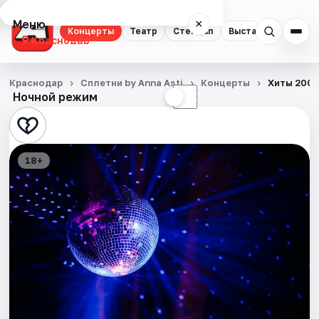
Меню
×
Концерты
Театр
Стендап
Выставки
Квест
Краснодар
Концерты
Краснодар
Сплетни by Anna Asti
Концерты
Хиты 2000
Ночной режим
☀
☾
Театр
Стендап
18+
Выставки
Квесты
Экскурсии
Спорт
События