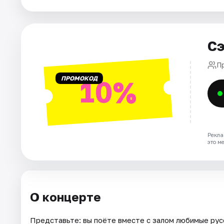
Города
Площадки
Сэ
Артисты
П
Рейтинги
ПРОМОКОД
10%
Рекла
это м
О концерте
Представьте: вы поёте вместе с залом любимые рус