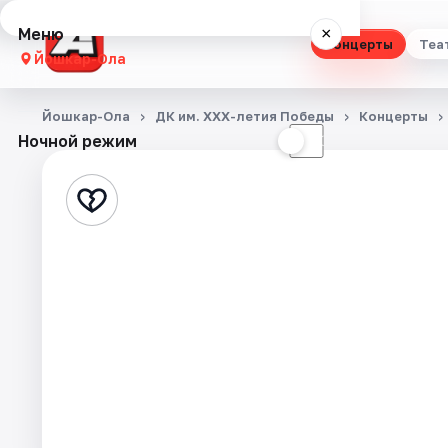
Меню
×
Концерты
Теа
Йошкар-Ола
Концерты
Йошкар-Ола
ДК им. XXX-летия Победы
Концерты
Ночной режим
☀
☾
Театр
Стендап
Выставки
Квесты
Экскурсии
События