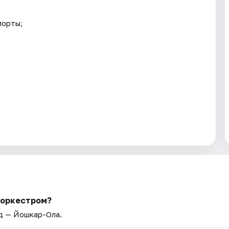
опорты;
 оркестром?
од — Йошкар-Ола.