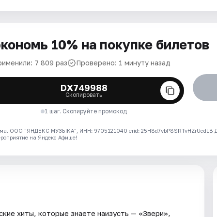
кономь 10% на покупке билетов
рименили: 7 809 раз
Проверено: 1 минуту назад
DX749988
Скопировать
1 шаг. Скопируйте промокод
ма. ООО "ЯНДЕКС МУЗЫКА", ИНН: 9705121040 erid: 25H8d7vbP8SRTvHZrUcdLB
ероприятие на Яндекс Афише!
ские хиты, которые знаете наизусть — «Звери»,