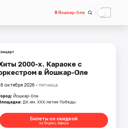
☀
☾
Йошкар-Ола
Концерт
Хиты 2000-х. Караоке с
оркестром в Йошкар-Оле
16 октября 2026
• пятница
Город:
Йошкар-Ола
Площадка:
ДК им. XXX-летия Победы
Билеты со скидкой
на Яндекс Афише