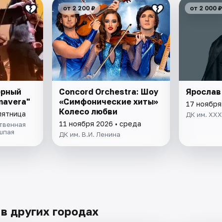
от 2 200 ₽
от 2 000 ₽
ерный
Concord Orchestra: Шоу
Ярослав
mavera"
«Симфонические хиты»
17 ноября
Колесо любви
пятница
ДК им. XX
11 ноября 2026 • среда
твенная
шпая
ДК им. В.И. Ленина
 в других городах