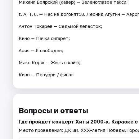
Михаил Боярский (кавер) — Зеленоглазое такси;
t. A. T. u. — Нас не догонят10. Леонид Агутин — Аэр
Антон Токарев — Седьмой лепесток;
Кино — Пачка сигарет;
Ария — Я свободен;
Макс Корж — Жить в кайф;
Кино — Попурри / финал.
Вопросы и ответы
Где пройдет концерт Хиты 2000-х. Караоке с
Место проведения:
ДК им. XXX-летия Победы
. Гор