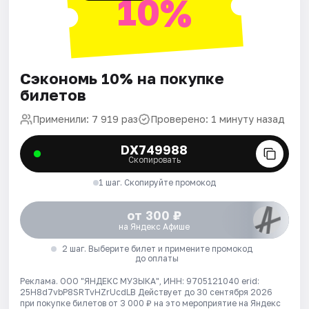
10%
Сэкономь 10% на покупке
билетов
Применили: 7 919 раз
Проверено: 1 минуту назад
DX749988
Скопировать
1 шаг. Скопируйте промокод
от 300 ₽
на Яндекс Афише
2 шаг. Выберите билет и примените промокод
до оплаты
Реклама. ООО "ЯНДЕКС МУЗЫКА", ИНН: 9705121040 erid:
25H8d7vbP8SRTvHZrUcdLB
Действует до 30 сентября 2026
при покупке билетов от 3 000 ₽ на это мероприятие на Яндекс