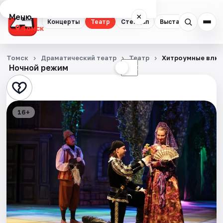
Меню
×
Концерты
Театр
Стендап
Выставки
Квест
Томск
Концерты
Томск
Драматический театр
Театр
Хитроумные влю
Ночной режим
☀
☾
Театр
Стендап
16+
Выставки
Квесты
Экскурсии
События