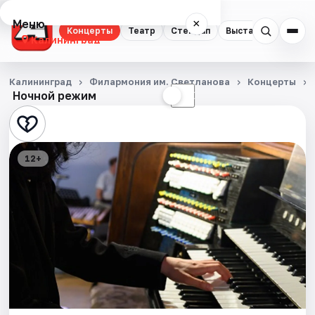
Меню
×
Концерты
Театр
Стендап
Выставки
Экску
Калининград
Концерты
Калининград
Филармония им. Светланова
Концерты
Ночной режим
☀
☾
Театр
Стендап
12+
Выставки
Экскурсии
Спорт
События