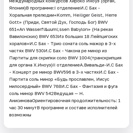
международных конкурсов Хироко Иноуэ (орган,
Япония)В программе:I отделениеИ.С Бах -
Хоральная прелюдии«Komm, Heiliger Geist, Herre
Gott» (Приди, Святой Дух, Господь Бог) BWV
651«An Wasserfl&uuml;ssen Babylon» (На реках
Вавилонских) BWV 653Из больших 18 Лейпцигских
хоралов»И.С Бах - Tрио соната соль мажор в 3-х
частях BWV 530И.С Бах - Чакона ре минор из
Партиты для скрипки соло BWV 1004(транскрипция
для органа Х.Иноуэ)II отделениеА.Вивальди-И.С Бах
- Концерт ре минор BWV596 в 3-х частяхИ.С Бах -
Партита соль минор «Будь прославлен, Иисус
милосердный» BWV 768И.С Бах - Фантазия и фуга
соль минор BWV 542Ведущая — Н.
АнисимоваОриентировочная продолжительность: 1
час 30 минутВ программе и составе исполнителей
возможны