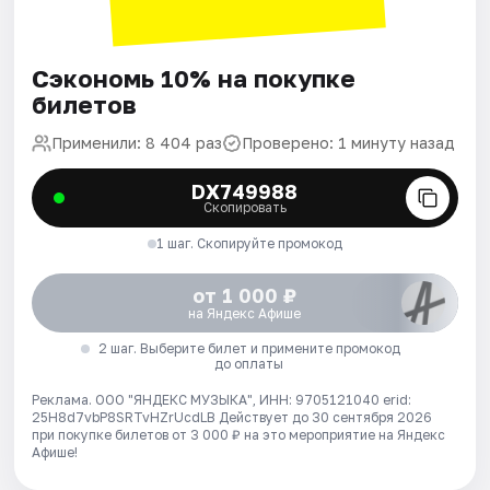
Сэкономь 10% на покупке
билетов
Применили: 8 404 раз
Проверено: 1 минуту назад
DX749988
Скопировать
1 шаг. Скопируйте промокод
от 1 000 ₽
на Яндекс Афише
2 шаг. Выберите билет и примените промокод
до оплаты
Реклама. ООО "ЯНДЕКС МУЗЫКА", ИНН: 9705121040 erid:
25H8d7vbP8SRTvHZrUcdLB
Действует до 30 сентября 2026
при покупке билетов от 3 000 ₽ на это мероприятие на Яндекс
Афише!