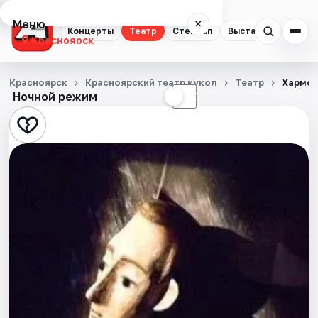
Меню
×
Концерты
Театр
Стендап
Выставки
Квест
Красноярск
Концерты
Красноярск
Красноярский театр кукол
Театр
Хармс
Ночной режим
☀
☾
Театр
Стендап
Выставки
Квесты
Экскурсии
Спорт
События