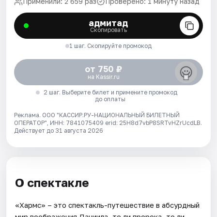
Применили: 2 659 раз
Проверено: 1 минуту назад
адмитад
Скопировать
1 шаг. Скопируйте промокод
от 750 ₽
на Kassir.ru
2 шаг. Выберите билет и примените промокод
до оплаты
Реклама. ООО "КАССИР.РУ-НАЦИОНАЛЬНЫЙ БИЛЕТНЫЙ
ОПЕРАТОР", ИНН: 7841075409 erid: 25H8d7vbP8SRTvHZrUcdLB.
Действует до 31 августа 2026
О спектакле
«Хармс» – это спектакль-путешествие в абсурдный
мир воображения Даниила, то ли пророка, то ли