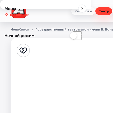
Меню
×
Концерты
Театр
Челябинск
Концерты
Челябинск
Государственный театр кукол имени В. Вол
Ночной режим
☀
☾
Театр
Стендап
Выставки
Квесты
Экскурсии
Спорт
События