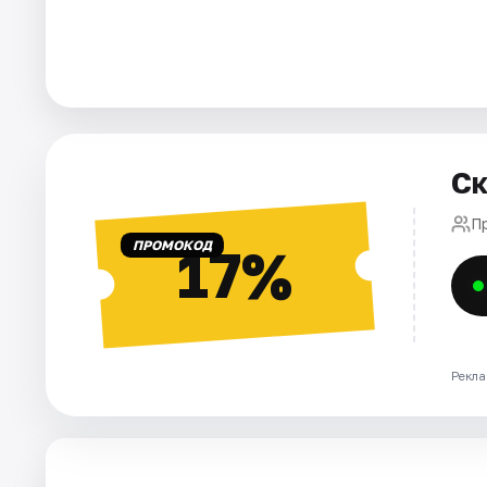
Города
Площадки
Артисты
Ск
Рейтинги
П
ПРОМОКОД
17%
Рекла