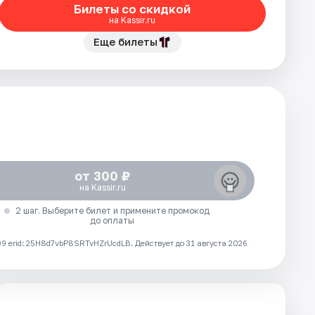
Билеты со скидкой
на Kassir.ru
Еще билеты
от 300 ₽
на Kassir.ru
2 шаг. Выберите билет и примените промокод
до оплаты
 erid: 25H8d7vbP8SRTvHZrUcdLB.
Действует до 31 августа 2026