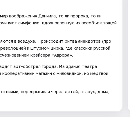
мир воображения Даниила, то ли пророка, то ли
 сочиняют симфонию, вдохновленную их всеобъемлющей
яются в воздухе. Происходит битва анекдотов (про
 революцией и штурмом цирка, где классики русской
исчезновением крейсера «Аврора».
водят арт-обстрел города. Из здания Театра
 кооперативный магазин с миловидной, но мертвой
тствиями, перепрыгивая через детей, старух, дома,