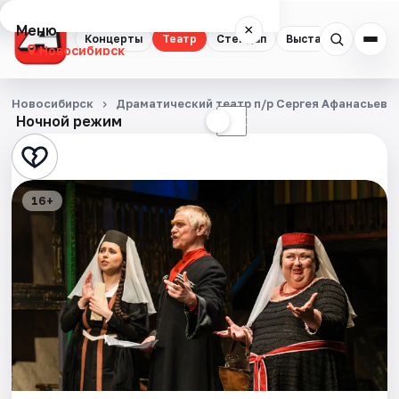
Меню
×
Концерты
Театр
Стендап
Выставки
Квест
Новосибирск
Концерты
Новосибирск
Драматический театр п/р Сергея Афанасьева
Ночной режим
☀
☾
Театр
Стендап
16+
Выставки
Квесты
Экскурсии
Спорт
События