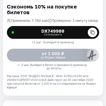
Сэкономь 10% на покупке
билетов
Применили: 7 780 раз
Проверено: 1 минуту назад
DX749988
Скопировать
1 шаг. Скопируйте промокод
от 1 000 ₽
на Яндекс Афише
2 шаг. Выберите билет и примените промокод
до оплаты
Реклама. ООО "ЯНДЕКС МУЗЫКА", ИНН: 9705121040 erid:
25H8d7vbP8SRTvHZrUcdLB
Действует до 30 сентября 2026
при покупке билетов от 3 000 ₽ на это мероприятие на Яндекс
Афише!