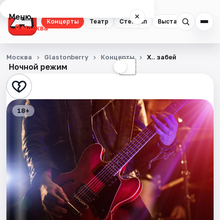
Меню
×
Концерты
Театр
Стендап
Выставки
Квест
Москва
Концерты
Москва
Glastonberry
Концерты
Х.. забей
Ночной режим
☀
☾
Театр
Стендап
18+
Выставки
Квесты
Экскурсии
Спорт
События