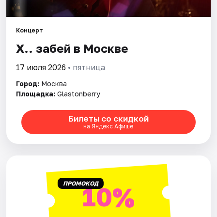
Города
Концерт
Х.. забей в Москве
Площадки
17 июля 2026
• пятница
Артисты
Город:
Москва
Рейтинги
Площадка:
Glastonberry
Билеты со скидкой
на Яндекс Афише
ПРОМОКОД
10%