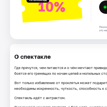
10%
Рекла
это м
О спектакле
Где прячутся, чем питаются и о чём мечтают привид
боятся его гремящих по ночам цепей и могильных стон
Вот только избавление от проклятья может подарит
необходимы искренность, чуткость, способность к 
Спектакль идёт с антрактом.
Внимание! У каждого зрителя, и большого, и маленьк