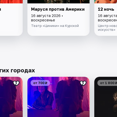
и
Маруся против Америки
12 ночь
16 августа 2026 •
16 августа
воскресенье
воскресе
Театр «Циники» на Курской
Центр ново
искусств»
гих городах
от 700 ₽
от 1 800 