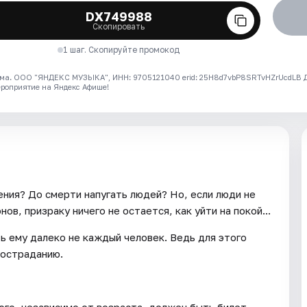
DX749988
Скопировать
1 шаг. Скопируйте промокод
ма. ООО "ЯНДЕКС МУЗЫКА", ИНН: 9705121040 erid: 25H8d7vbP8SRTvHZrUcdLB
ероприятие на Яндекс Афише!
ения? До смерти напугать людей? Но, если люди не
ов, призраку ничего не остается, как уйти на покой...
ь ему далеко не каждый человек. Ведь для этого
состраданию.
ого, независимо от возраста, должен быть билет.