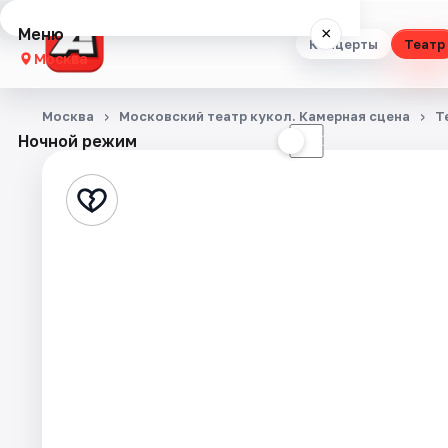
Меню
×
Концерты
Театр
Москва
Концерты
Москва
Московский театр кукол. Камерная сцена
Т
Ночной режим
☀
☾
Театр
Стендап
Выставки
Квесты
Экскурсии
Спорт
События