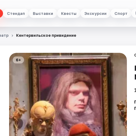
Стендап
Выставки
Квесты
Экскурсии
Спорт
еатр
Кентервильское привидение
6+