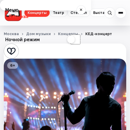
Меню
×
Концерты
Театр
Стендап
Выставки
Квест
Москва
Концерты
Москва
Дом музыки
Концерты
КЕД-концерт
Ночной режим
☀
☾
Театр
Стендап
6+
Выставки
Квесты
Экскурсии
Спорт
События