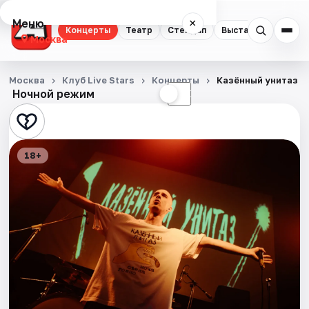
Меню
×
Концерты
Театр
Стендап
Выставки
Квест
Москва
Концерты
Москва
Клуб Live Stars
Концерты
Казённый унитаз
Ночной режим
☀
☾
Театр
Стендап
18+
Выставки
Квесты
Экскурсии
Спорт
События