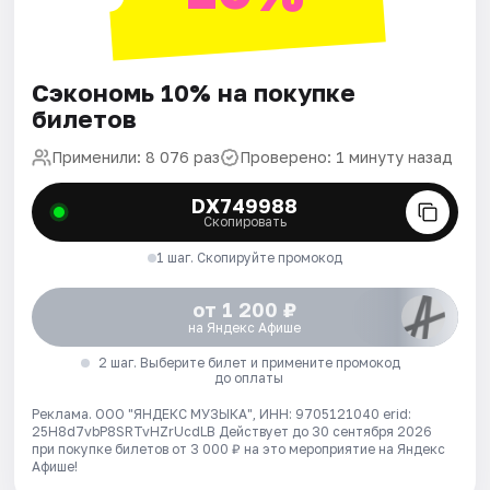
Сэкономь 10% на покупке
билетов
Применили: 8 076 раз
Проверено: 1 минуту назад
DX749988
Скопировать
1 шаг. Скопируйте промокод
от 1 200 ₽
на Яндекс Афише
2 шаг. Выберите билет и примените промокод
до оплаты
Реклама. ООО "ЯНДЕКС МУЗЫКА", ИНН: 9705121040 erid:
25H8d7vbP8SRTvHZrUcdLB
Действует до 30 сентября 2026
при покупке билетов от 3 000 ₽ на это мероприятие на Яндекс
Афише!