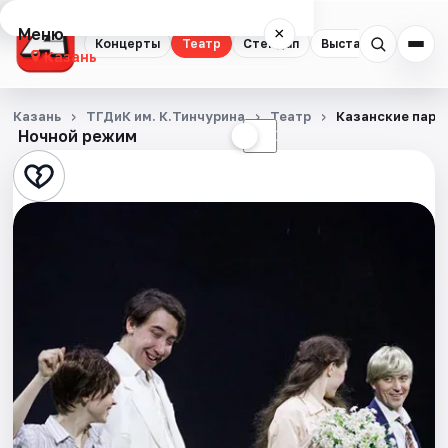
Меню
×
Концерты
Театр
Стендап
Выставки
Квест
Казань
Концерты
Казань
ТГДиК им. К.Тинчурина
Театр
Казанские парни
Ночной режим
☀
☾
Театр
Стендап
Выставки
Квесты
Экскурсии
Спорт
События