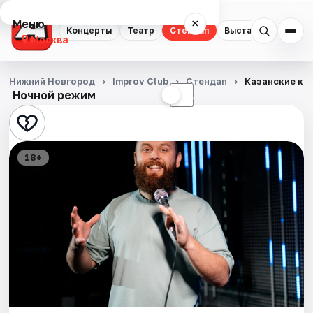
Меню
×
Концерты
Театр
Стендап
Выставки
Квест
Москва
Концерты
Нижний Новгород
Improv Club
Стендап
Казанские ко
Ночной режим
☀
☾
Театр
Стендап
18+
Выставки
Квесты
Экскурсии
Спорт
События