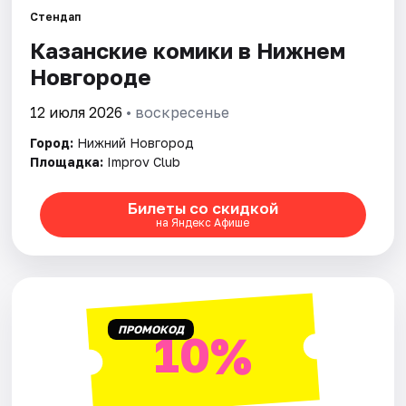
Стендап
Казанские комики в Нижнем
Города
Новгороде
Площадки
12 июля 2026
• воскресенье
Артисты
Город:
Нижний Новгород
Площадка:
Improv Club
Рейтинги
Билеты со скидкой
на Яндекс Афише
ПРОМОКОД
10%