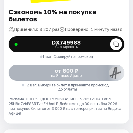
Сэкономь 10% на покупке
билетов
Применили: 8 207 раз
Проверено: 1 минуту назад
DX749988
Скопировать
1 шаг. Скопируйте промокод
от 800 ₽
на Яндекс Афише
2 шаг. Выберите билет и примените промокод
до оплаты
Реклама. ООО "ЯНДЕКС МУЗЫКА", ИНН: 9705121040 erid:
25H8d7vbP8SRTvHZrUcdLB
Действует до 30 сентября 2026
при покупке билетов от 3 000 ₽ на это мероприятие на Яндекс
Афише!