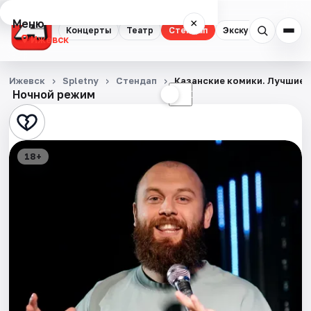
Меню
×
Концерты
Театр
Стендап
Экскурсии
Спор
Ижевск
Концерты
Ижевск
Spletny
Стендап
Казанские комики. Лучшие 
Ночной режим
☀
☾
Театр
Стендап
18+
Экскурсии
Спорт
События
Города