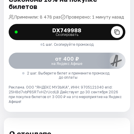
билетов
Применили: 8 478 раз
Проверено: 1 минуту назад
DX749988
Скопировать
1 шаг. Скопируйте промокод
от 400 ₽
на Яндекс Афише
2 шаг. Выберите билет и примените промокод
до оплаты
Реклама. ООО "ЯНДЕКС МУЗЫКА", ИНН: 9705121040 erid:
25H8d7vbP8SRTvHZrUcdLB
Действует до 30 сентября 2026
при покупке билетов от 3 000 ₽ на это мероприятие на Яндекс
Афише!
О стендапе