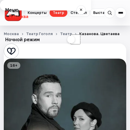
Меню
×
Концерты
Театр
Стендап
Выставки
Квест
Москва
Концерты
Москва
Театр Гоголя
Театр
Казанова. Цветаева
Ночной режим
☀
☾
Театр
Стендап
16+
Выставки
Квесты
Экскурсии
Спорт
События