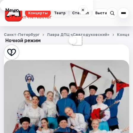
Меню
×
Концерты
Театр
Стендап
Выставки
Квест
Санкт-Петербург
Концерты
Санкт-Петербург
Лавра ДПЦ «Святодуховский»
Концер
Ночной режим
☀
☾
Театр
Стендап
Выставки
Квесты
Экскурсии
Спорт
События