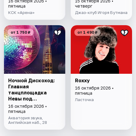
16 октября 2026 •
15 октября 2026 •
пятница
четверг
КСК «Арена»
Джаз-клуб Игоря Бутмана
от 1 750 ₽
от 1 490 ₽
Ночной Дискоход:
Roxxy
Главная
16 октября 2026 •
танцплощадка
пятница
Невы под
Ласточка
разводными
16 октября 2026 •
мостами!
пятница
Акватория звука,
Английская наб., 28