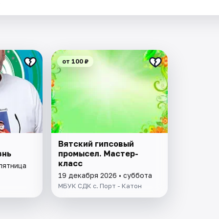
.
от 100 ₽
Вятский гипсовый
знь
промысел. Мастер-
класс
 пятница
19 декабря 2026 • суббота
МБУК СДК с. Порт - Катон