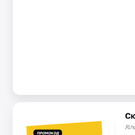
Города
Площадки
Артисты
Рейтинги
Ск
П
ПРОМОКОД