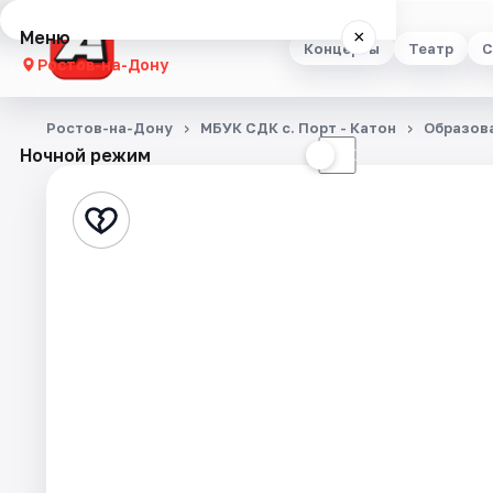
Меню
×
Концерты
Театр
С
Ростов-на-Дону
Концерты
Ростов-на-Дону
МБУК СДК с. Порт - Катон
Образов
Ночной режим
☀
☾
Театр
Стендап
Выставки
Квесты
Экскурсии
Спорт
События