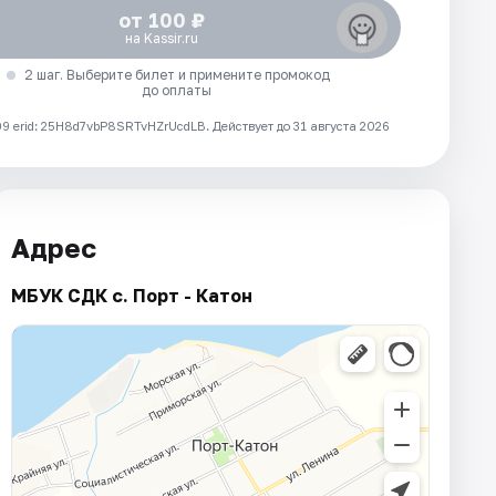
от 100 ₽
на Kassir.ru
2 шаг. Выберите билет и примените промокод
до оплаты
 erid: 25H8d7vbP8SRTvHZrUcdLB.
Действует до 31 августа 2026
Адрес
МБУК СДК с. Порт - Катон