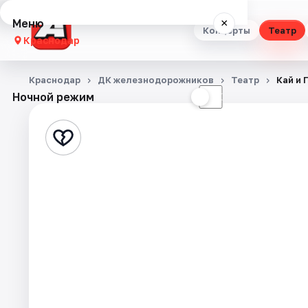
Меню
×
Концерты
Театр
Краснодар
Концерты
Краснодар
ДК железнодорожников
Театр
Кай и 
Ночной режим
☀
☾
Театр
Стендап
Выставки
Квесты
Экскурсии
Спорт
События