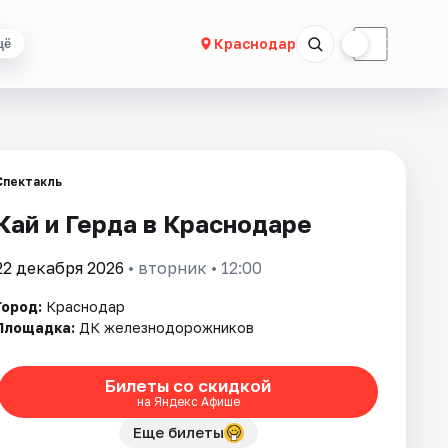
☀
☾
Краснодар
щё
Спектакль
Кай и Герда в Краснодаре
22 декабря 2026
• вторник • 12:00
Город:
Краснодар
Площадка:
ДК железнодорожников
Билеты со скидкой
на Яндекс Афише
Еще билеты