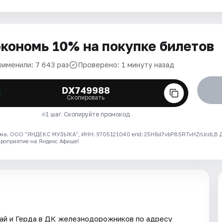
кономь 10% на покупке билетов
рименили: 7 643 раз
Проверено: 1 минуту назад
DX749988
Скопировать
1 шаг. Скопируйте промокод
ма. ООО "ЯНДЕКС МУЗЫКА", ИНН: 9705121040 erid: 25H8d7vbP8SRTvHZrUcdLB
ероприятие на Яндекс Афише!
ай и Герда в ДК железнодорожников по адресу