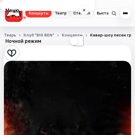
Меню
×
Концерты
Театр
Стендап
Выставки
Квест
Тверь
Концерты
Тверь
Клуб "BIG BEN"
Концерты
Кавер-шоу песен гр. "
Ночной режим
☀
☾
Театр
Стендап
Выставки
Квесты
Экскурсии
Спорт
События