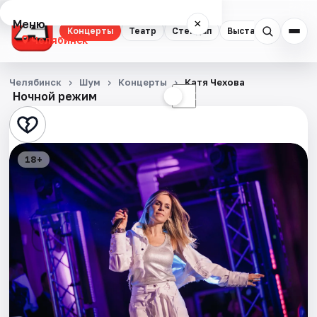
Меню
×
Концерты
Театр
Стендап
Выставки
Квест
Челябинск
Концерты
Челябинск
Шум
Концерты
Катя Чехова
Ночной режим
☀
☾
Театр
Стендап
18+
Выставки
Квесты
Экскурсии
Спорт
События