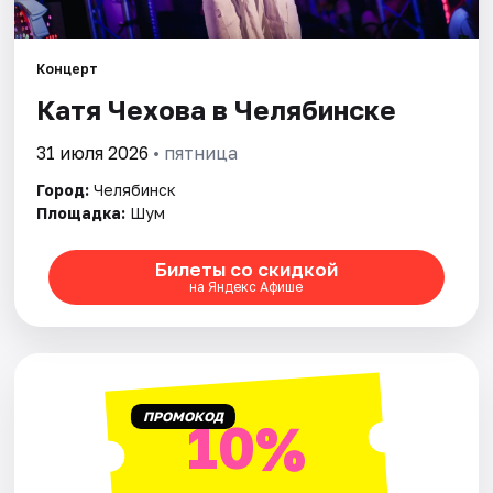
Города
Концерт
Катя Чехова в Челябинске
Площадки
31 июля 2026
• пятница
Артисты
Город:
Челябинск
Рейтинги
Площадка:
Шум
Билеты со скидкой
на Яндекс Афише
ПРОМОКОД
10%