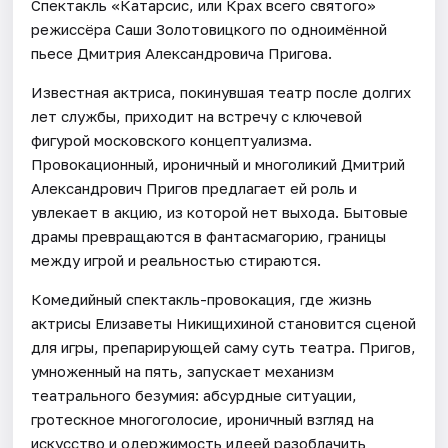
Спектакль «Катарсис, или Крах всего святого»
режиссёра Саши Золотовицкого по одноимённой
пьесе Дмитрия Александровича Пригова.
Известная актриса, покинувшая театр после долгих
лет службы, приходит на встречу с ключевой
фигурой московского концептуализма.
Провокационный, ироничный и многоликий Дмитрий
Александрович Пригов предлагает ей роль и
увлекает в акцию, из которой нет выхода. Бытовые
драмы превращаются в фантасмагорию, границы
между игрой и реальностью стираются.
Комедийный спектакль-провокация, где жизнь
актрисы Елизаветы Никищихиной становится сценой
для игры, препарирующей саму суть театра. Пригов,
умноженный на пять, запускает механизм
театрального безумия: абсурдные ситуации,
гротескное многоголосие, ироничный взгляд на
искусство и одержимость идеей разоблачить