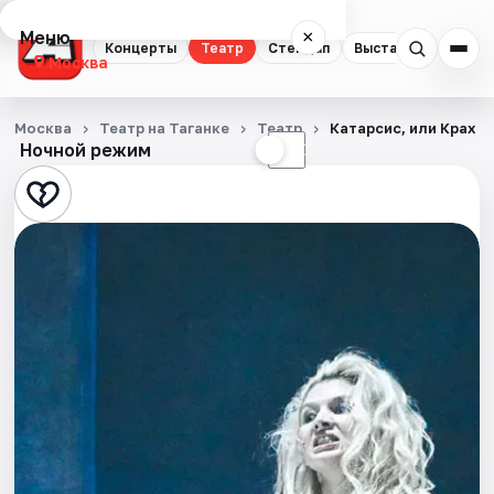
Меню
×
Концерты
Театр
Стендап
Выставки
Квест
Москва
Концерты
Москва
Театр на Таганке
Театр
Катарсис, или Крах в
Ночной режим
☀
☾
Театр
Стендап
Выставки
Квесты
Экскурсии
Спорт
События