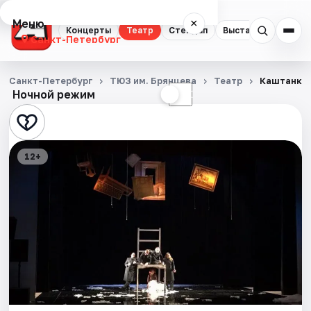
Меню
×
Концерты
Театр
Стендап
Выставки
Квест
Санкт-Петербург
Концерты
Санкт-Петербург
ТЮЗ им. Брянцева
Театр
Каштанка
Ночной режим
☀
☾
Театр
Стендап
12+
Выставки
Квесты
Экскурсии
Спорт
События